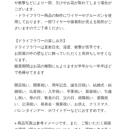
や衝撃などにより一部、欠けやお花が取れてしまう場合が
ございます。
・ドライフラワー商品の制作にワイヤーやグルーガンを使
用しております。一部ワイヤーや接着剤が見える箇所がご
ざいますのでご了承ください。
【ドライフラワーの楽しみ方】
ドライフラワーは直射日光、湿度、衝撃が苦手です。
お部屋の中の壁などに飾っていただくと長持ちしやすくな
ります。
鑑賞期間はお花の種類にもよりますが半年から一年半ほど
で色褪せてきます
開店祝い、開業祝い、周年記念、誕生日祝い、結婚式・結
婚祝い、出産祝い、入学祝い、卒業祝い、新築祝い、引越
し祝い、母の日、敬老の日、父の日、就職祝い、退職祝
い、公演祝い、発表会・個展祝い、お供え、クリスマス、
バレンタインデー、ホワイトデーなどにおすすめです。
※ 商品写真は参考イメージです。また、ご覧いただく画面