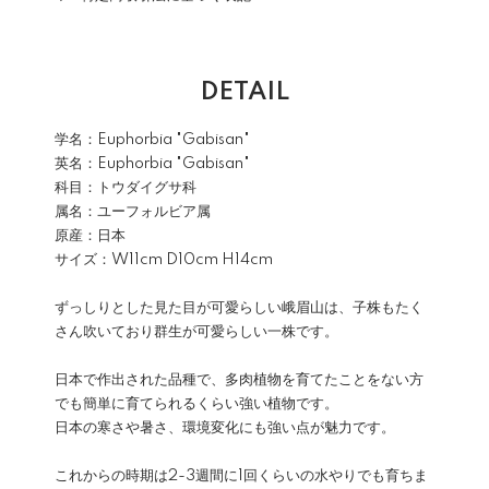
DETAIL
学名：Euphorbia "Gabisan"
英名：Euphorbia "Gabisan"
科目：トウダイグサ科
属名：ユーフォルビア属
原産：日本
サイズ：W11cm D10cm H14cm
ずっしりとした見た目が可愛らしい峨眉山は、子株もたく
さん吹いており群生が可愛らしい一株です。
日本で作出された品種で、多肉植物を育てたことをない方
でも簡単に育てられるくらい強い植物です。
日本の寒さや暑さ、環境変化にも強い点が魅力です。
これからの時期は2-3週間に1回くらいの水やりでも育ちま