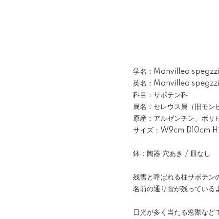
学名：Monvillea spegzzini
英名：Monvillea spegzzini
科目：サボテン科
属名：セレウス属（旧モン
原産：アルゼンチン、ボリ
サイズ：W9cm D10cm H
鉢：陶器 穴あき / 皿なし
残雪と呼ばれる柱サボテン
名前の通り雪が残っている
日光が多く当たる窓際など