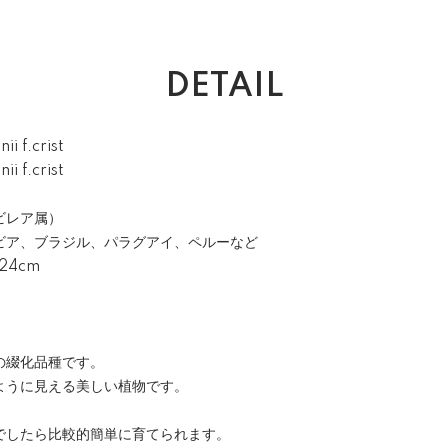
DETAIL
i f.crist
i f.crist
ビレア属）
ビア、ブラジル、パラグアイ、ペルーなど
24cm
の綴化品種です。
ように見える美しい植物です。
でしたら比較的簡単に育てられます。