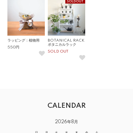
SOLDOUT
ラッピング：植物用
BOTANICAL RACK
ボタニカルラック
550円
SOLD OUT
CALENDAR
2026年8月
日
月
火
水
木
金
土