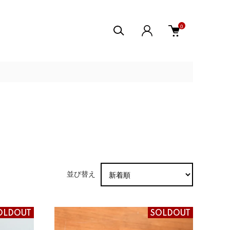
0
並び替え
OLDOUT
SOLDOUT