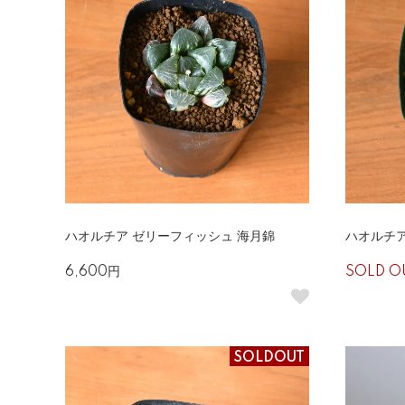
ハオルチア ゼリーフィッシュ 海月錦
ハオルチア
6,600円
SOLD O
SOLDOUT