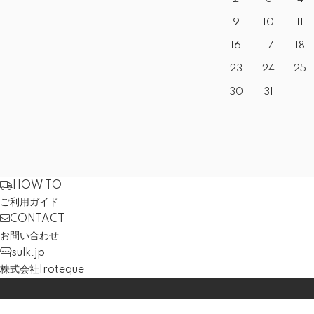
9
10
11
16
17
18
23
24
25
30
31
HOW TO
ご利用ガイド
CONTACT
お問い合わせ
sulk.jp
株式会社Iroteque