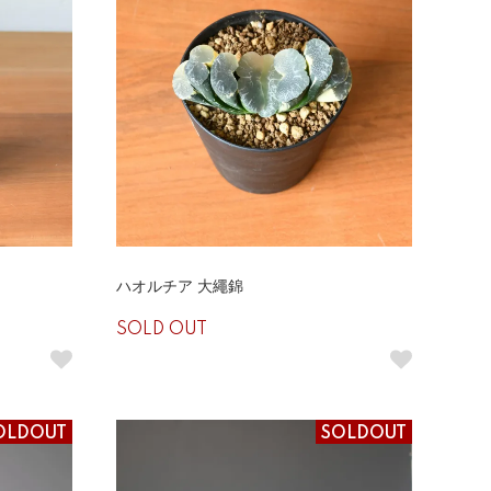
ハオルチア 大繩錦
SOLD OUT
OLDOUT
SOLDOUT