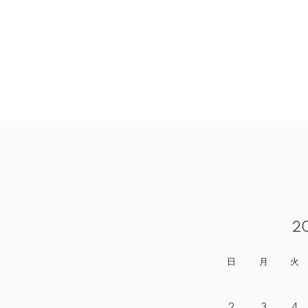
2
日
月
火
2
3
4