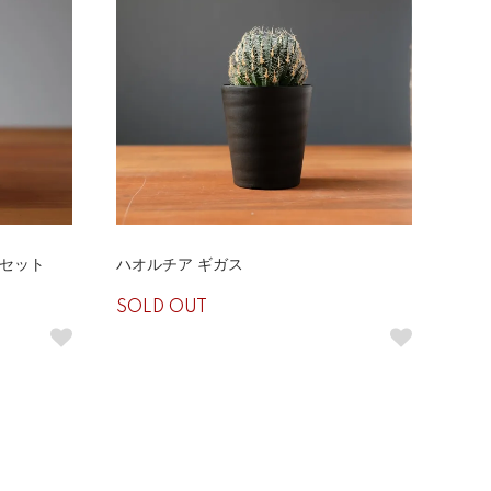
鉢セット
ハオルチア ギガス
SOLD OUT