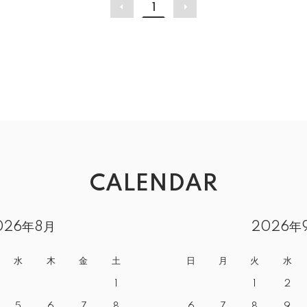
1
CALENDAR
026年8月
2026年
水
木
金
土
日
月
火
水
1
1
2
5
6
7
8
6
7
8
9