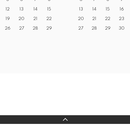
12
13
14
15
13
14
15
16
19
20
21
22
20
21
22
23
26
27
28
29
27
28
29
30