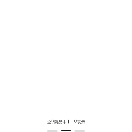
全
9
商品中
1 - 9
表示